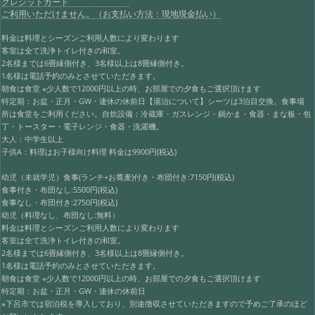
クレジットカード
ご利用いただけません。（お支払い方法：現地現金払い）
料金は料理とシーズンご利用人数により変わります
客室は全て洗浄トイレ付きの和室。
2名様までは6畳縁側付き、3名様以上は8畳縁側付き。
1名様は電話予約のみとさせていただきます。
朝食は食堂 ※少人数で12000円以上の時、お部屋での夕食もご選択頂けます
特定期：お盆・正月・GW・連休の休前日【湯治について】シーツは3泊目交換。食事場
所は食堂をご利用ください。自炊設備：冷蔵庫・ガスレンジ・鍋かま・食器・まな板・包
丁・トースター・電子レンジ・食器・洗濯機。
大人：中学生以上
子供A：料理はお子様向け料理 料金は9900円(税込)
幼児（未就学児）食事(ランチ+お蕎麦)付き・布団付き:7150円(税込)
食事付き・布団なし:5500円(税込)
食事なし・布団付き:2750円(税込)
幼児（料理なし、布団なし:無料）
料金は料理とシーズンご利用人数により変わります
客室は全て洗浄トイレ付きの和室。
2名様までは6畳縁側付き、3名様以上は8畳縁側付き。
1名様は電話予約のみとさせていただきます。
朝食は食堂 ※少人数で12000円以上の時、お部屋での夕食もご選択頂けます
特定期：お盆・正月・GW・連休の休前日
※下呂市では宿泊税を導入しており、別途徴収させていただきますので予めご了承のほど