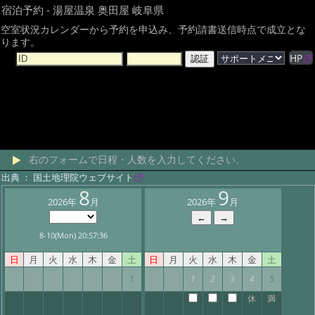
宿泊予約 - 湯屋温泉 奥田屋 岐阜県
空室状況カレンダーから予約を申込み、予約請書送信時点で成立とな
ります。
HP
右のフォームで日程・人数を入力してください。
出典 ： 国土地理院ウェブサイト
8
9
2026年
月
2026年
月
8-10(Mon) 20:57:36
日
月
火
水
木
金
土
日
月
火
水
木
金
土
1
1
2
3
4
5
休
満