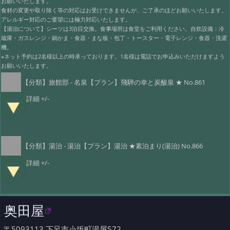
お願いいたします。
食材の変更や取り除く等の対応はお受けできませんが、ご了承のほどお願いいたします。
アレルギー対応のご要望には極力対応いたします。
【湯治について】シーツは3泊目交換。食事場所は食堂をご利用ください。自炊設備：冷
蔵庫・ガスレンジ・鍋かま・食器・まな板・包丁・トースター・電子レンジ・食器・洗濯
機。
※ネット予約は2名様以上の時承っております。1名様は電話でお申込みいただけますよう
お願いいたします。
【分類】旅館部 - 名泉【プラン】飛騨の幸と炭酸泉 ★ No.861
詳細 +/-
【分類】湯治 - 湯治【プラン】湯治 ★素泊まり(湯治) No.866
詳細 +/-
奥田屋
〒5093113 下呂市小坂町湯屋572