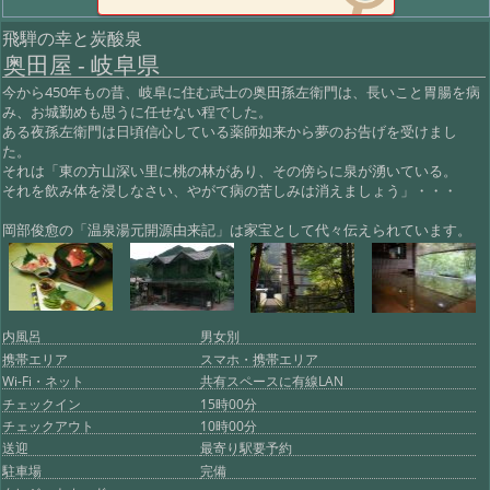
飛騨の幸と炭酸泉
奥田屋 - 岐阜県
今から450年もの昔、岐阜に住む武士の奥田孫左衛門は、長いこと胃腸を病
み、お城勤めも思うに任せない程でした。
ある夜孫左衛門は日頃信心している薬師如来から夢のお告げを受けまし
た。
それは「東の方山深い里に桃の林があり、その傍らに泉が湧いている。
それを飲み体を浸しなさい、やがて病の苦しみは消えましょう」・・・
岡部俊愈の「温泉湯元開源由来記」は家宝として代々伝えられています。
内風呂
男女別
携帯エリア
スマホ・携帯エリア
Wi-Fi・ネット
共有スペースに有線LAN
チェックイン
15時00分
チェックアウト
10時00分
送迎
最寄り駅要予約
駐車場
完備