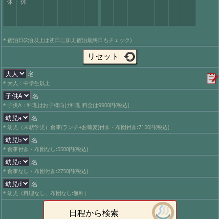
休
休
* 宿泊日(2泊以上は初日に加え宿泊最終日もチェック)
名
* 大人：中学生以上
名
* 子供A：料理はお子様向け料理 料金は9900円(税込)
名
* 幼児（未就学児）食事(ランチ+お蕎麦)付き・布団付き:7150円(税込)
名
* 食事付き・布団なし:5500円(税込)
名
* 食事なし・布団付き:2750円(税込)
名
* 幼児（料理なし、布団なし:無料）